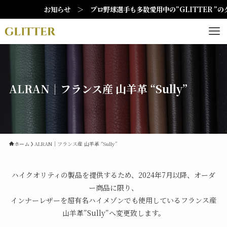
お知らせ ＞ プロ野球選手も多数愛用中の”GLITTER ”の
ALRAN｜フランス産 山羊革 “Sully”
ホーム
ALRAN｜フランス産 山羊革 “Sully”
ハイクオリティの製品を提供するため、2024年7月以降、オーダ
ー商品に限り、
インナーレザーを超有名ハイメゾンでも使用しているフランス産
山羊革”Sully”へ変更致します。