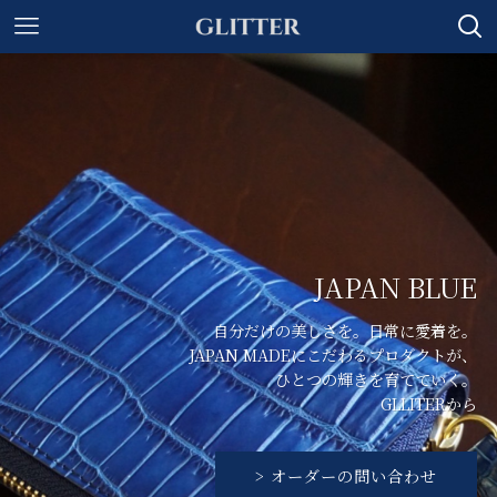
JAPAN BLUE
自分だけの美しさを。日常に愛着を。
JAPAN MADEにこだわるプロダクトが、
ひとつの輝きを育てていく。
GLLITERから
> オーダーの問い合わせ