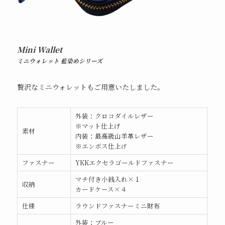
Mini Wallet
ミニウォレット 藍染めシリーズ
贅沢なミニウォレットもご用意いたしました。
外装：クロコダイルレザー
※マット仕上げ
素材
内装：最高級山羊革レザー
※エンボス仕上
げ
ファスナー
YKKエクセラゴールドファスナー
マチ付き小銭入れ×１
収納
カードケース×４
仕様
ラウンドファスナーミニ財布
外装；ブルー