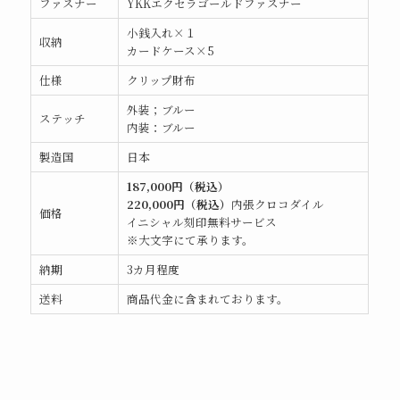
ファスナー
YKKエクセラゴールドファスナー
小銭入れ×１
収納
カードケース×5
仕様
クリップ財布
外装；ブルー
ステッチ
内装：ブルー
製造国
日本
187,000円（税込）
220,0
00円（税込）
内張クロコダイル
価格
イニシャル刻印無料サービス
※大文字にて承ります。
納期
3カ月程度
送料
商品代金に含まれております。