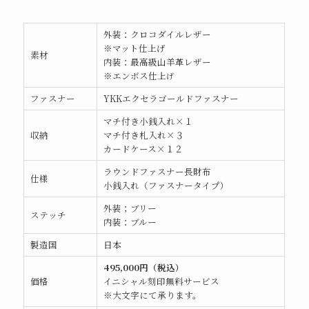
外装：クロコダイルレザー
※マット仕上げ
素材
内装：最高級山羊革レザー
※エンボス仕上
げ
ファスナー
YKKエクセラゴールドファスナー
マチ付き小銭入れ×１
収納
マチ付き札入れ×３
カードケース×１２
ラウンドファスナー長財布
仕様
小銭入れ（ファスナータイプ）
外装；ブリー
ステッチ
内装：ブルー
製造国
日本
495,000円（税込）
価格
イニシャル刻印無料サービス
※大文字にて承ります。